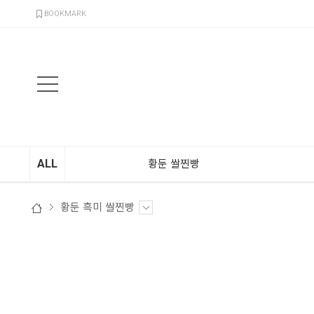
검색
BOOKMARK
ALL
황둔 쌀찐빵
황둔 흑미 쌀찐빵