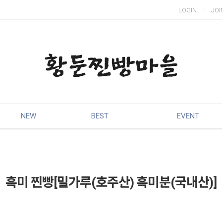
LOGIN
JOI
NEW
BEST
EVENT
흑미 찐빵[밀가루(호주산) 흑미분(국내산)]