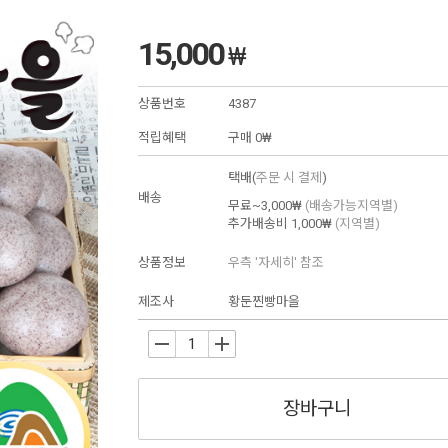
15,000
₩
상품번호
4387
적립혜택
구매
0₩
택배(
주문 시 결제
)
배송
무료~3,000₩
(배송가능지역별)
추가배송비
1,000₩
(지역별)
상품정보
우측 '자세히' 참조
제조사
황둔찐빵마을
-
+
장바구니