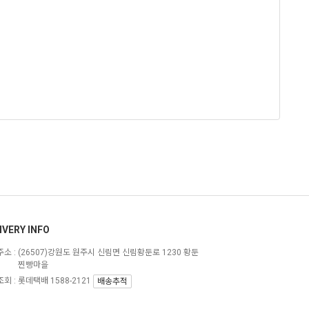
IVERY INFO
소 :
(26507)강원도 원주시 신림면 신림황둔로 1230 황둔
찐빵마을
회 : 롯데택배 1588-2121
배송추적