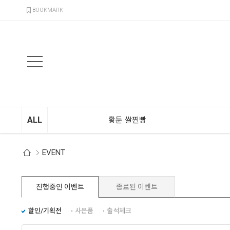
검색
BOOKMARK
ALL
황둔 쌀찐빵
EVENT
진행중인 이벤트
종료된 이벤트
할인/기획전
사은품
출석체크