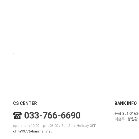
CS CENTER
BANK INFO
033-766-6690
농협 351-0162-
예금주 :
정일환
open : am 10:00 ~ pm 06:00 / Sat, Sun, Holiday OFF
chita9977@hanmail.net