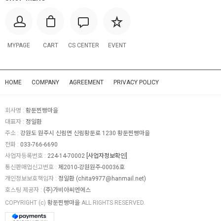
MYPAGE
CART
CS CENTER
EVENT
HOME
COMPANY
AGREEMENT
PRIVACY POLICY
회사명 :
황둔찐빵마을
대표자 :
정일환
주소 :
강원도 원주시 신림면 신림황둔로 1230 황둔찐빵마을
전화 :
033-766-6690
사업자등록번호 :
224-14-70002
[사업자정보확인]
통신판매업신고번호 :
제2010-강원원주-00036호
개인정보보호책임자 :
정일환 (
chita9977@hanmail.net
)
호스팅 제공자 :
(주)가비아씨엔에스
COPYRIGHT (c)
황둔찐빵마을
ALL RIGHTS RESERVED.