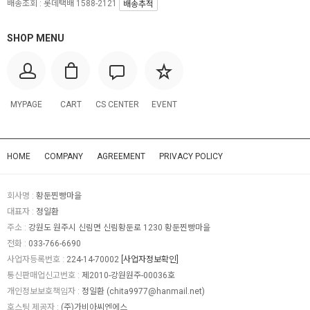
배송조회 : 롯데택배 1588-2121
배송추적
SHOP MENU
MYPAGE
CART
CS CENTER
EVENT
HOME
COMPANY
AGREEMENT
PRIVACY POLICY
회사명 :
황둔찐빵마을
대표자 :
정일환
주소 :
강원도 원주시 신림면 신림황둔로 1230 황둔찐빵마을
전화 :
033-766-6690
사업자등록번호 :
224-14-70002
[사업자정보확인]
통신판매업신고번호 :
제2010-강원원주-00036호
개인정보보호책임자 :
정일환 (
chita9977@hanmail.net
)
호스팅 제공자 :
(주)가비아씨엔에스