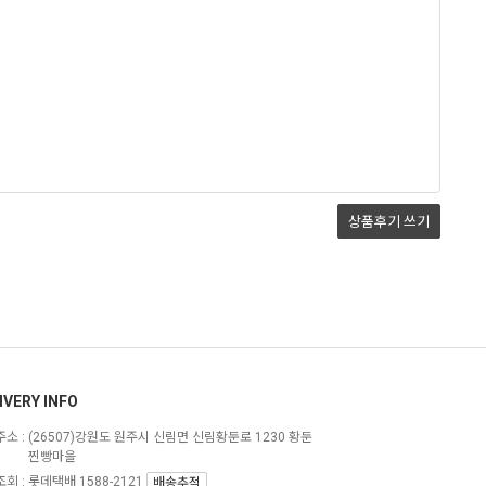
상품후기
쓰기
IVERY INFO
소 :
(26507)강원도 원주시 신림면 신림황둔로 1230 황둔
찐빵마을
회 : 롯데택배 1588-2121
배송추적